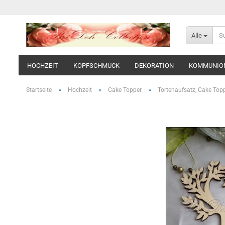
Alle
HOCHZEIT
KOPFSCHMUCK
DEKORATION
KOMMUNIO
»
»
»
Startseite
Hochzeit
Cake Topper
Tortenaufsatz, Cake Top