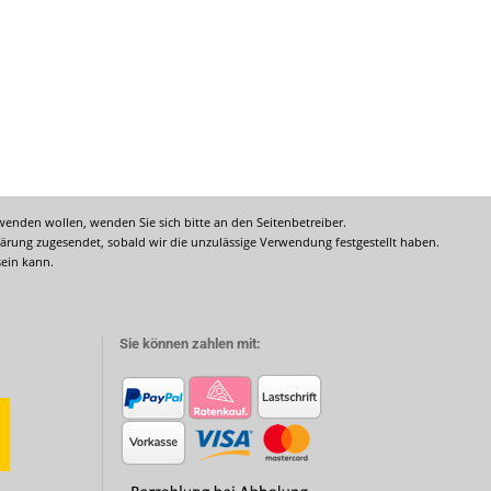
rwenden wollen, wenden Sie sich bitte an den Seitenbetreiber.
ärung zugesendet, sobald wir die unzulässige Verwendung festgestellt haben.
sein kann.
Sie können zahlen mit: