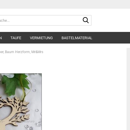
Suche...
N
TAUFE
VERMIETUNG
BASTELMATERIAL
per, Baum Herzform, Mr&Mrs