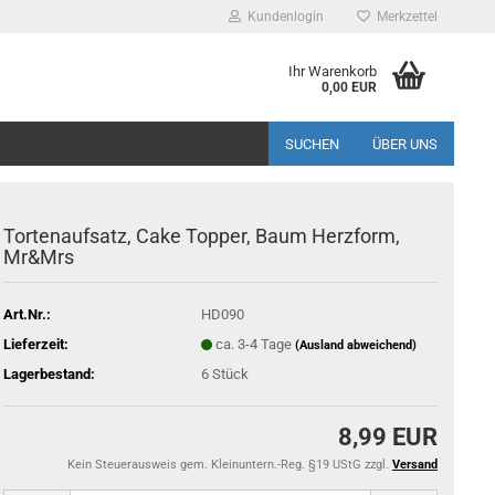
Kundenlogin
Merkzettel
Ihr Warenkorb
0,00 EUR
SUCHEN
ÜBER UNS
Tortenaufsatz, Cake Topper, Baum Herzform,
Mr&Mrs
Art.Nr.:
HD090
Lieferzeit:
ca. 3-4 Tage
(Ausland abweichend)
Lagerbestand:
6
Stück
8,99 EUR
Kein Steuerausweis gem. Kleinuntern.-Reg. §19 UStG zzgl.
Versand